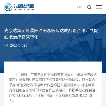
EN
先康达集团与濮阳油田总医院达成战略合作，共促
细胞治疗临床转化
2025/04/21
4
月
16
日，广东先康达生物科技有限公司（隶属于先康达
集团）与濮阳油田总医院正式签署战略合作协议，双方联合
举办“细胞治疗科研战略合作签约暨主题演讲会”。
标志着
双
方
在细胞治疗领域的深度合作正式启动
，
将
携手
推动
细胞
治
疗
技术的
临床转化
与
科研
创新，
为
区域
医疗发展
注入
新动
力。