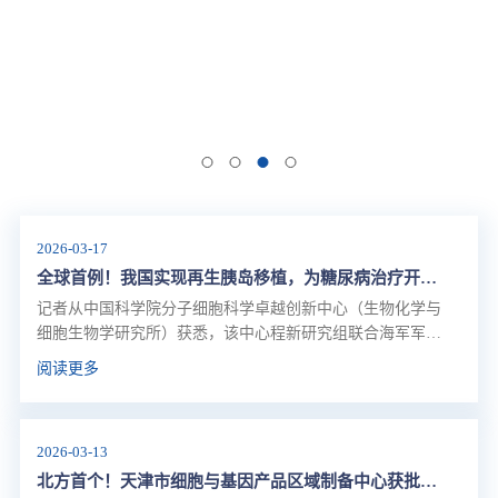
2026-03-17
全球首例！我国实现再生胰岛移植，为糖尿病治疗开辟新路径
记者从中国科学院分子细胞科学卓越创新中心（生物化学与
细胞生物学研究所）获悉，该中心程新研究组联合海军军医
大学第二附属医院（上海长征医院）殷浩教授团队，近日在
阅读更多
国际上首次分别利用自体与异体干细胞来源的再生胰岛（E-
islet）微创移植，实现了1型糖尿病患者的胰岛功能重建与血
糖自主调控。相关成果已在国际学术期刊《柳叶刀·糖尿病
2026-03-13
与内分泌学》在线发表。
北方首个！天津市细胞与基因产品区域制备中心获批筹建