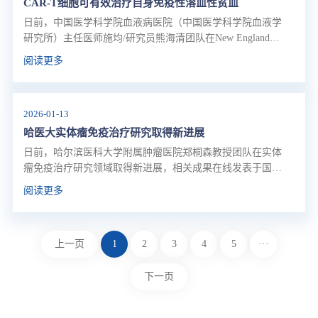
CAR-T细胞可有效治疗自身免疫性溶血性贫血
日前，中国医学科学院血液病医院（中国医学科学院血液学
研究所）主任医师施均/研究员熊海清团队在New England
Journal of Medicine期刊在线发表研究首次报道了CAR T细胞
阅读更多
治疗自身免疫性溶血性贫血，实现患者长期无药物缓解。
2026-01-13
哈医大实体瘤免疫治疗研究取得新进展
日前，哈尔滨医科大学附属肿瘤医院郑桐森教授团队在实体
瘤免疫治疗研究领域取得新进展，相关成果在线发表于国际
期刊《自然·生物医学工程》。团队研发的一款基于细菌外
阅读更多
膜囊泡（OMV）的新型CAR-T赋能平台（嵌合抗原受体T细
胞免疫疗法）——“BROAD-CAR”，不仅能同时解决实体瘤
免疫领域的两大核心难题，还显著提升了CAR-T细胞的临床
上一页
1
2
3
4
5
···
治疗效果。
下一页