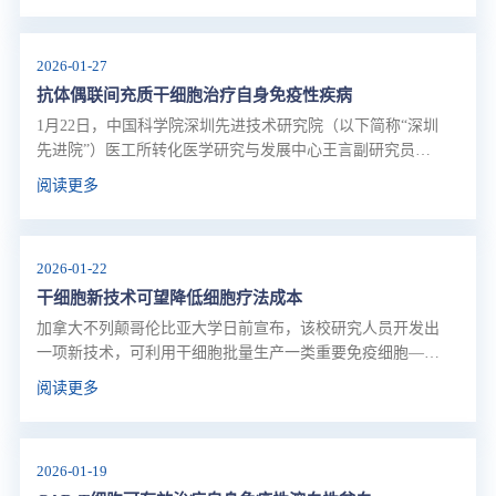
2026-01-27
抗体偶联间充质干细胞治疗自身免疫性疾病
1月22日，中国科学院深圳先进技术研究院（以下简称“深圳
先进院”）医工所转化医学研究与发展中心王言副研究员团
队联合东南大学陈磊教授团队，在Nature Communications在
阅读更多
线发表题为"Antibody-conjugated mesenchymal stromal cell
drug delivery system for the treatment of autoimmune diseases
in mice"的研究论文，提出一种面向自身免疫疾病的“抗体偶
2026-01-22
联MSC递药系统（AcM-DDS）”策略。该系统一方面基于生
物正交点击化学，将抗体锚定至MSC细胞膜表面，从而实现
干细胞新技术可望降低细胞疗法成本
对病灶中富集的特定抗原细胞的识别与连接；另一方面通过
加拿大不列颠哥伦比亚大学日前宣布，该校研究人员开发出
细胞内装载药物，使MSC成为可主动迁移的“活体载药体”，
一项新技术，可利用干细胞批量生产一类重要免疫细胞——
从而实现局部、定向的药物递送。
辅助性T细胞，有望大幅降低用细胞疗法治疗癌症等疾病的
阅读更多
成本，并简化其流程。
2026-01-19