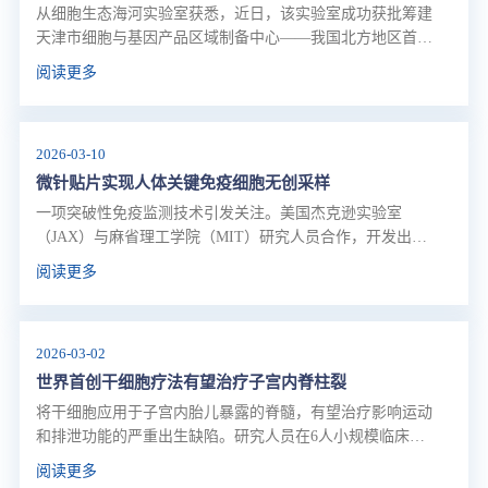
从细胞生态海河实验室获悉，近日，该实验室成功获批筹建
天津市细胞与基因产品区域制备中心——我国北方地区首个
省级区域细胞制备中心，旨在全力打造京津冀生物医药协同
阅读更多
发展核心战略支点，促进我国细胞与基因治疗（CGT）产业
实现规范化、规模化高质量发展。
2026-03-10
微针贴片实现人体关键免疫细胞无创采样
一项突破性免疫监测技术引发关注。美国杰克逊实验室
（JAX）与麻省理工学院（MIT）研究人员合作，开发出一
种微针贴片，首次以无痛、无创的形式，实现人体关键免疫
阅读更多
细胞采样。该成果发表于最新一期《自然·生物医学工程》
杂志。
2026-03-02
世界首创干细胞疗法有望治疗子宫内脊柱裂
将干细胞应用于子宫内胎儿暴露的脊髓，有望治疗影响运动
和排泄功能的严重出生缺陷。研究人员在6人小规模临床试
验后报告称，该疗法是安全的。2月28日，相关研究成果发
阅读更多
表于《柳叶刀》。