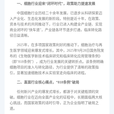
一、细胞行业迎来“闭环时代”，政策助力提速发展
中国细胞行业历经二十余年发展，已逐步从科研探索迈
入产业化、生态化发展的新阶段。特别是近十年，在政策、
资本与技术的共同推动下，行业已进入构建全产业链、实现
商业闭环的
“
快车道
”
，产业链各环节逐步打通，临床转化路
径日益清晰。
2025
年，在多项国家政策利好的推动下，细胞治疗与再
生医学领域迎来爆发式增长。其中，
2025
年
9
月
28
日国务院发
布的《生物医学新技术临床研究和临床转化应用管理条例》
（即
“818
条例
”
），成为行业发展的关键转折点。该条例明确
细胞项目的准入与转化路径，为行业提供了清晰的政策指
引，显著加速细胞技术从实验室走向临床的进程。
二、直面行业核心痛点，
“818
条例
”
破局
任何新兴产业的爆发式增长，都源于对关键瓶颈的突
破。细胞行业在迈向全面产业化的征程中，长期面临两大核
心挑战，而国家政策的适时引导，正为企业指明了破局之
道。