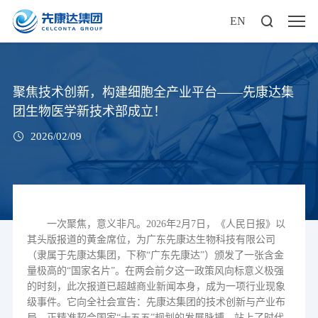
EN
聚焦技术创新，构建细胞全产业平台——先康达集
团生物医学新技术部成立！
2026/02/09
一次聚焦，意义非凡。
2026
年
2
月
7
日，
《人民日报》以
其头版报道的黄金席位，为广东先康达生物科技有限公司
（隶属于先康达集团，下称
“
广东先康达
”
）颁发了一张含金
量极高的
“
国家名片
”
。在两会前夕这一政策风向标意义极强
的时刻，此次报道已超越商业新闻本身，成为一项行业现象
级事件。它向全社会宣告：先康达集团的技术创新与产业布
局，正精准契合国家
“
十五五
”
规划的发展脉搏，站上了时代