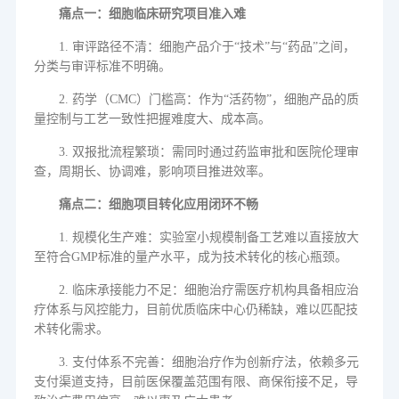
痛点一：细胞临床研究项目准入难
1.
审评路径不清：细胞产品介于
“
技术
”
与
“
药品
”
之间，
分类与审评标准不明确。
2.
药学（
CMC
）门槛高：作为
“
活药物
”
，细胞产品的质
量控制与工艺一致性把握难度大、成本高。
3.
双报批流程繁琐：需同时通过药监审批和医院伦理审
查，周期长、协调难，影响项目推进效率。
痛点二：细胞项目转化应用闭环不畅
1.
规模化生产难：实验室小规模制备工艺难以直接放大
至符合
GMP
标准的量产水平，成为技术转化的核心瓶颈。
2.
临床承接能力不足：细胞治疗需医疗机构具备相应治
疗体系与风控能力，目前优质临床中心仍稀缺，难以匹配技
术转化需求。
3.
支付体系不完善：细胞治疗作为创新疗法，依赖多元
支付渠道支持，目前医保覆盖范围有限、商保衔接不足，导