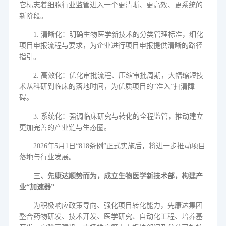
它标志着细胞行业监管进入一个更清晰、更高效、更系统的
新阶段。
1.
清晰化：明确生物医学新技术的分类管理标准，细化
项目申报流程与要求，为企业进行项目申报提供清晰的路径
指引。
2.
高效化：优化审批流程、压缩审批周期，大幅缩短技
术从科研到临床的落地时间，为优质项目的
“
准入
”
扫清障
碍。
3.
系统化：强调临床研究与转化的全程监管，推动建立
更加完善的产业链与生态圈。
2026
年
5
月
1
日
“818
条例
”
正式实施后，将进一步推动项目
落地与行业发展。
三、
先康达顺势而为，成立生物医学新技术部，构建产
业
“
加速器
”
为积极响应政策导向、强化项目转化能力，先康达集团
整合药物研发、技术开发、医学研究、自动化工程、培养基