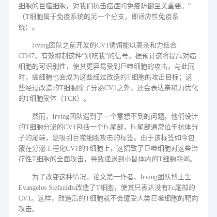
细胞
的巨噬细胞，对我们抗击癌症的免疫防御至关重要。
”
（T
细胞属于免疫系统的另一个分支，即适应性免疫系
统）。
Irving
团队之前开发的
CV1
诱饵能以高亲和力结合
CD47
，有效抑制这种
“
别吃我
”
的
信号。据预计这将提高对癌
细胞的可识别性，使其更容易受到巨噬细胞的攻击，与此同
时，癌细胞也会成为这些经过改造的
T
细胞的攻击目标；这
些经过改造的
T
细胞除了分泌
CV1
之外，还会表达亲和力优化
的
T
细胞受体
（TCR）
。
然而，
Irving
团队遇到了一个意想不到的问题。他们设计
的
T
细胞分泌的
CV1
包括一个
Fc
尾部，
Fc
尾部通常位于抗体分
子的尾端，是吸引巨噬细胞攻击的标签。由于该标签如今包
覆在分泌工程化
CV1
的
T
细胞上，这招致了巨噬细胞对这些治
疗性
T
细胞的全面攻击，导致递送到小鼠体内的
T
细胞耗竭。
为了改变这种情况，论文第一作者、
Irving
团队博士生
Evangelos Stefanidis
改造了
T
细胞，使其只表达没有
Fc
尾部的
CV1
。这样，改造后的
T
细胞就不会遭受人类巨噬细胞的靶向
攻击。