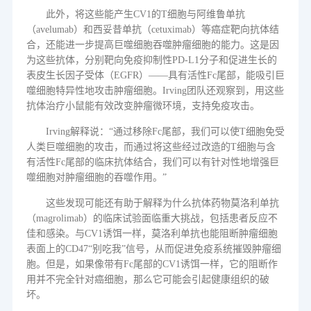
此外，将这些能产生
CV1
的
T
细胞与阿维鲁单抗
（
avelumab
）和西妥昔单抗（
cetuximab
）等癌症靶向抗体结
合，还能进一步提高巨噬细胞吞噬肿瘤细胞的能力。这是因
为这些抗体，分别靶向免疫抑制性
PD-L1
分子和促进生长的
表皮生长因子受体（
EGFR
）
——
具有活性
Fc
尾部，能吸引巨
噬细胞特异性地攻击肿瘤细胞。
Irving
团队还观察到，用这些
抗体治疗小鼠能有效改变肿瘤微环境，支持免疫攻击。
Irving
解释说
：
“
通过移除
Fc
尾部，我们可以使
T
细胞免受
人类巨噬细胞的攻击，而通过将这些经过改造的
T
细胞与含
有活性
Fc
尾部的临床抗体结合，我们可以有针对性地增强巨
噬细胞对肿瘤细胞的吞噬作用。
”
这些发现可能还有助于解释为什么抗体药物莫洛利单抗
（
magrolimab
）的临床试验面临重大挑战，包括患者反应不
佳和感染。与
CV1
诱饵一样，莫洛利单抗也能阻断肿瘤细胞
表面上的
CD47
“
别吃我
”
信号，从而促进免疫系统摧毁肿瘤细
胞。但是，如果像带有
Fc
尾部的
CV1
诱饵一样，它的阻断作
用并不完全针对癌细胞，那么它可能会引起健康组织的破
坏。