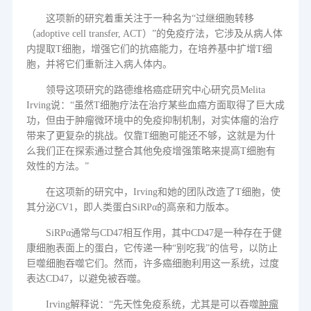
这项新的研究着重关注于一种名为
“
过继细胞转移
（
adoptive cell transfer, ACT
）
”
的免疫疗法，它涉及从病人体
内提取
T
细胞，增强它们的抗癌能力，在培养基中扩增
T
细
胞，并将它们重新注入病人体内。
领导这项研究的路德维格癌症研究中心研究员
Melita
Irving
说
：
“
虽然
T
细胞疗法在治疗某些血癌方面取得了巨大成
功，但由于肿瘤微环境中的免疫抑制机制，对实体瘤的治疗
带来了更复杂的挑战。仅靠
T
细胞可能还不够，这就是为什
么我们正在探索通过整合其他免疫增强策略来提高
T
细胞有
效性的方法。
”
在这项新的研究中，
Irving
和她的团队改造了
T
细胞，使
其分泌
CV1
，即人类蛋白
SiRPα
的高亲和力版本。
SiRPα
通常与
CD47
相互作用，其中
CD47
是一种存在于健
康细胞表面上的蛋白，它传递一种
“
别吃我
”
的信号，以防止
巨噬细胞吞噬它们。然而，许多癌细胞利用这一系统，过度
表达
CD47
，以避免被吞噬。
Irving
解释说
：
“
先天性免疫系统，尤其是可以吞噬
肿瘤