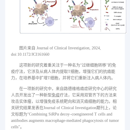
图片来自
Journal of Clinical Investigation, 2024,
doi:10.1172/JCI161660
这项新的研究着重关注于一种名为
“
过继细胞转移
”
的免
疫疗法，它涉及从病人体内提取
T
细胞，增强它们的抗癌能
力，在培养基中扩增
T
细胞，并将它们重新注入病人体内。
在一项新的研究中，来自路德维格癌症研究中心的研究
人员开发出了一
种新型
免疫
疗法，它采用双管齐下的方法来
攻击实体瘤，以增强免疫系统靶向和消灭
癌细胞
的能力。相
关研究结果发表在
Journal of Clinical Investigation
期刊上，论
文标题为
“Combining SiRPα decoy–coengineered T cells and
antibodies augments macrophage-mediated phagocytosis of tumor
cells”
。