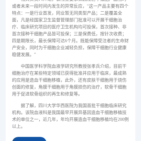
或者未来一段时间内发生的异常反应，
“这一产品主要有四个
特点：一是行业首发，同业暂无同类型产品；二是覆盖全
面，凡是经国家卫生监督管理部门批准可以开展干细胞治
疗、临床研究项目的医疗卫生机构均可投保，首次接种、非
首次接种干细胞产品皆可投保；三是保费低，按针次收费；
四是期限长，最长保障可达
6
个月。既能保障受注者的生命财
产安全，同时为干细胞企业减轻负担，保障干细胞行业健康
稳健发展。”
中国医学科学院血液学研究所教授张孝兵介绍，目前干
细胞治疗在某些特定领域已获得批准并应用于临床，最成熟
的应用是造血干细胞移植，此外，还有皮肤干细胞用于烧伤
创面的修复，角膜干细胞用于角膜损伤的治疗，软骨干细胞
用于促进软骨组织的再生和修复等。
据了解，四川大学华西医院为我国首批干细胞临床研究
机构。该院血液科是我国最早开展异基因造血干细胞移植技
术的单位之一，近几年，年均开展造血干细胞移植均在200例
以上。