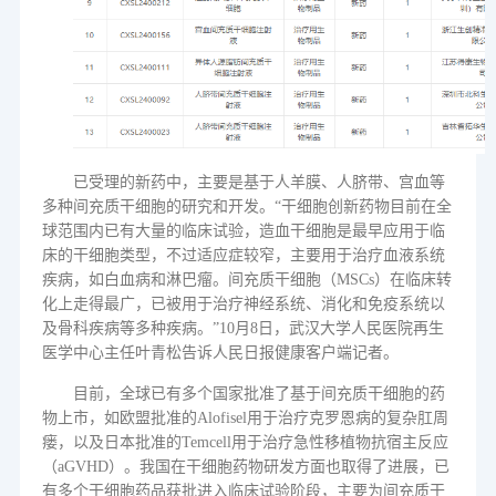
已受理的新药中，主要是基于人羊膜、人脐带、宫血等
多种间充质干细胞的研究和开发。
“干细胞创新药物目前在全
球范围内已有大量的临床试验，造血干细胞是最早应用于临
床的干细胞类型，不过适应症较窄，主要用于治疗血液系统
疾病，如白血病和淋巴瘤。间充质干细胞（
MSCs
）在临床转
化上走得最广，已被用于治疗神经系统、消化和免疫系统以
及骨科疾病等多种疾病。”
10
月
8
日，武汉大学人民医院再生
医学中心主任叶青松告诉人民日报健康客户端记者。
目前，全球已有多个国家批准了基于间充质干细胞的药
物上市，如欧盟批准的
Alofisel
用于治疗克罗恩病的复杂肛周
瘘，以及日本批准的
Temcell
用于治疗急性移植物抗宿主反应
（
aGVHD
）。我国在干细胞药物研发方面也取得了进展，已
有多个干细胞药品获批进入临床试验阶段，主要为间充质干