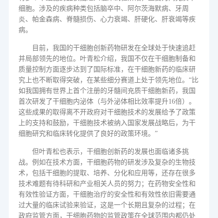
细胞。涉及的疾病种类包括脑卒中、阿尔茨海默病、牙周
炎、帕金森病、脊髓损伤、心力衰竭、肝硬化、肝衰竭等疾
病。
目前，我国的干细胞创新药物研发在全球处于快速追赶
并局部领先的地位。叶青松介绍，我国不仅在干细胞制备和
质量控制方面逐步达到了国际标准，在干细胞新药的临床研
究上也不断取得突破，在某些细分赛道上处于领先地位。
“比
如我国拥有世界上首个注册的牙髓间充质干细胞新药，我国
首次研发了干细胞内泌体（与外泌体相比效率提升
16
倍）。
这些成果的取得离不开政府对干细胞技术的发展给予了政策
上的支持和鼓励，干细胞技术被纳入国家发展战略后，为干
细胞研究和临床转化提供了良好的政策环境。”
但叶青松也表示，干细胞创新药的发展也面临诸多挑
战。例如在技术方面，干细胞药物的研发涉及复杂的生物技
术，包括干细胞的提取、培养、分化和应用等，还存在很多
技术难题有待科研和产业相关人员的努力；在药物安全性和
有效性验证方面，干细胞治疗的安全性和有效性依旧需要通
过大量的临床试验来验证，这是一个长期且复杂的过程；在
政府监管方面，干细胞药物的监管政策在全球范围内都仍处