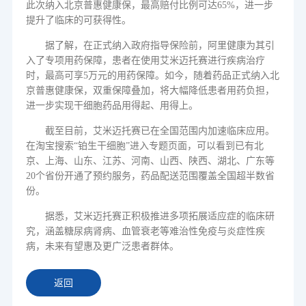
此次纳入北京普惠健康保，最高赔付比例可达
65%
，进一步
提升了临床的可获得性。
据了解，在正式纳入政府指导保险前，阿里健康为其引
入了专项用药保障，患者在使用艾米迈托赛进行疾病治疗
时，最高可享
5
万元的用药保障。如今，随着药品正式纳入北
京普惠健康保，双重保障叠加，将大幅降低患者用药负担，
进一步实现干细胞药品用得起、用得上。
截至目前，艾米迈托赛已在全国范围内加速临床应用。
在淘宝搜索
“铂生干细胞”进入专题页面，
可以
看到已有北
京、上海、山东、江苏、河南、山西、陕西、湖北、广东等
20
个省份开通了预约服务，药品配送范围覆盖全国超半数省
份。
据悉，艾米迈托赛正积极推进多项拓展适应症的临床研
究，涵盖糖尿病肾病、血管衰老等难治性免疫与炎症性疾
病，未来有望惠及更广泛患者群体。
返回