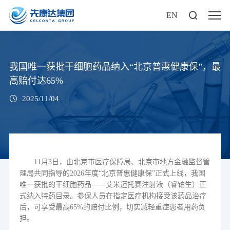
EN
我国唯一获批干细胞药品纳入“北京普惠健康保”，最
高赔付达65%
2025/11/04
11
月
3
日，由北京市医疗保障局、北京市地方金融监督管
理局共同指导的
2026
年度“北京普惠健康保”正式上线，我国
唯一获批的干细胞药品——艾米迈托赛注射液
（睿铂生）
正
式纳入特药目录。参保人员在指定医疗机构接受该药品治疗
后，可享受最高
65%
的赔付比例，切实减轻重症患者用药负
担。