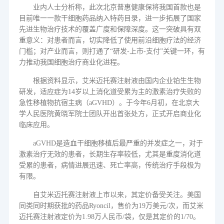
业内人士分析称，此次北京普惠健康保将我国首款也是
目前唯一一款干细胞药品纳入特药目录，进一步拓展了国家
先进生物治疗技术的覆盖广度和保障深度。这一突破具有双
重意义：对患者而言，切实降低了使用前沿细胞疗法的经济
门槛；对产业而言，则打通了
“研发
-
上市
-
支付”关键一环，有
力推动我国细胞治疗商业化进程。
根据
资料显示，艾米迈托赛注射液由国内企业铂生生物
研发，适应症为
14
岁以上消化道受累为主的激素治疗失败的
急性移植物抗宿主病
（
aGVHD
）
。于今年
6
月初，在北京大
学人民医院黄晓军院士团队开出首张处方，正式开启商业化
临床应用。
aGVHD
是造血干细胞移植后最严重的并发症之一，对于
激素治疗无效的患者，长期生存率较低，尤其是重度消化道
受累的患者，病情进展迅速、死亡率高，传统治疗手段极为
有限。
自艾米迈托赛注射液上市以来，其定价备受关注。美国
同类同时期获批的药品
Ryoncil
，售价为
19
万美元
/
次，而艾米
迈托赛注射液定价为
1.98
万人民币
/
袋，仅是其定价的
1/70
。