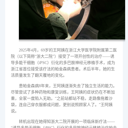
2025
年
4
月，
69
岁的王阿姨在浙江大学医学院附属第二医
院（以下简称“浙大二院”）接受了一项开创性的治疗——诱
导多能干细胞（
iPSC
）衍化的多巴胺神经元移植手术，成为
浙江省首位接受该疗法的帕金森病患者。术后半年，她的生
活质量发生了翻天覆地的变化。
患帕金森病
8
年来，王阿姨逐渐失去了独立生活的能力。
尽管尝试了多种药物和康复训练，王阿姨的症状仍在不断加
重，全家一度陷入无助。“之前站都站不稳，走路像拖着沙
袋，连自己穿衣服都成问题，更别说照顾家人了。”王阿姨
说。
转机出现在她得知浙大二院开展的一项临床新疗法
——
“诱导多能干细胞（
iPSC
）衍化的多巴胺神经元移植治疗帕金