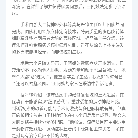
森病”。在详细了解并征得家属同意后，王阿姨决定参与该治
疗。
手术由浙大二院神经外科陈高与严锋主任医师团队共同
完成。团队利用经颅立体定向技术，将高质量的多巴胺前体
细胞精准移植到患者大脑的壳核区域。据严锋主任介绍，该
疗法瞄准帕金森病的核心病理机制，旨在从源头上补充缺失
的多巴胺能神经元，而非仅控制症状。
术后六个月随访显示，王阿姨的震颤症状基本消失，日
常活动不再依赖他人协助，服药剂量和频率也显著减少。
“她
整个人都‘活’过来了，像重新学会了生活，状态好的时候甚
至还可以去逛公园。”王阿姨的家人在采访中告诉记者。
据严锋介绍，该疗法属于神经修复领域的重大进展，其
优势在于能够实现
“细胞替代”，重建受损的运动神经环路。
“术后初期的改善可能与手术刺激残留多巴胺释放有关，但真
正的长期疗效来自于移植细胞在
4
–
6
个月后发育成熟、整合入
大脑网络并持续分泌多巴胺。”他强调，该疗法目前主要适用
于药物疗效减退、运动症状显著的中晚期帕金森患者，尤其
是对现有治疗反应不佳的人群。